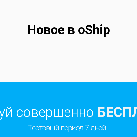
Новое в oShip
уй совершенно
БЕСП
Тестовый период 7 дней