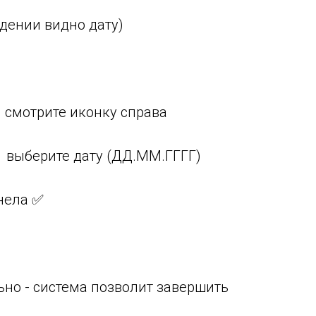
едении видно дату)
→ смотрите иконку справа
 → выберите дату (ДД.ММ.ГГГГ)
енела ✅
ьно - система позволит завершить